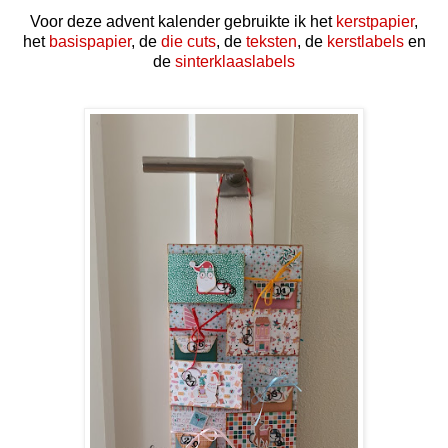
Voor deze advent kalender gebruikte ik het
kerstpapier
,
het
basispapier
, de
die cuts
, de
teksten
, de
kerstlabels
en
de
sinterklaaslabels