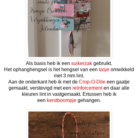
Als basis heb ik een
suikerzak
gebruikt.
Het ophanghengsel is het hengsel van een
tasje
omwikkeld
met 3 mm lint.
Aan de onderkant heb ik met de
Crop-O-Dile
een gaatje
gemaakt, verstevigd met een
reïnforcement
en daar alle
kleuren lint in vastgemaakt. Ertussen heb ik
een
kerstboompje
gehangen.